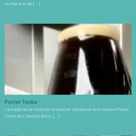
du Havre et de [...]
Porter Tonka
La magie de la créativité brassicole s’épanouit avec la bière Porter
Tonka de L’Havrais Bière. [...]