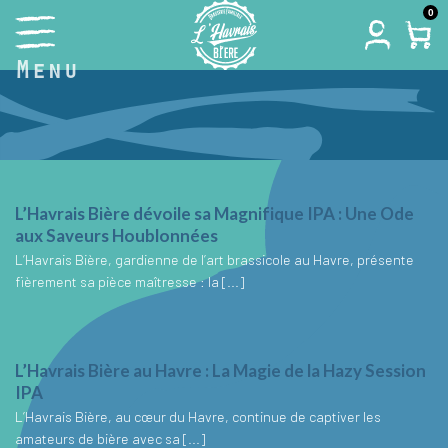
Skip
0
to
Menu
content
L’Havrais Bière dévoile sa Magnifique IPA : Une Ode
aux Saveurs Houblonnées
L’Havrais Bière, gardienne de l’art brassicole au Havre, présente
fièrement sa pièce maîtresse : la [...]
L’Havrais Bière au Havre : La Magie de la Hazy Session
IPA
L’Havrais Bière, au cœur du Havre, continue de captiver les
amateurs de bière avec sa [...]