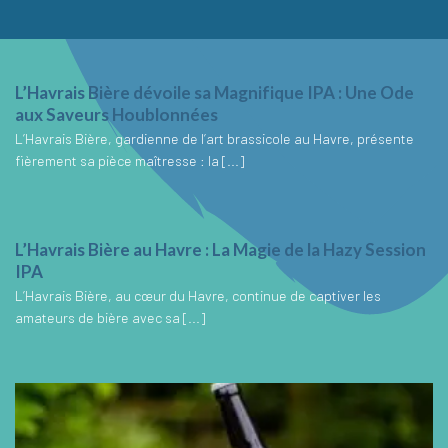
L’Havrais Bière dévoile sa Magnifique IPA : Une Ode
aux Saveurs Houblonnées
L’Havrais Bière, gardienne de l’art brassicole au Havre, présente
fièrement sa pièce maîtresse : la [...]
L’Havrais Bière au Havre : La Magie de la Hazy Session
IPA
L’Havrais Bière, au cœur du Havre, continue de captiver les
amateurs de bière avec sa [...]