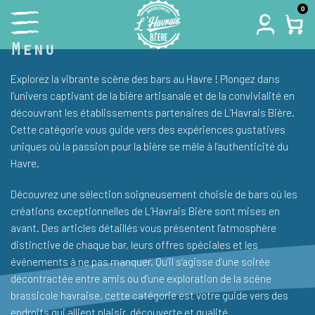
Skip
0
to
Menu
content
Explorez la vibrante scène des bars au Havre ! Plongez dans
l’univers captivant de la bière artisanale et de la convivialité en
découvrant les établissements partenaires de L’Havrais Bière.
Cette catégorie vous guide vers des expériences gustatives
uniques où la passion pour la bière se mêle à l’authenticité du
Havre.
Découvrez une sélection soigneusement choisie de bars où les
créations exceptionnelles de L’Havrais Bière sont mises en
avant. Des articles détaillés vous présentent l’atmosphère
distinctive de chaque bar, leurs offres spéciales et les
événements à ne pas manquer. Qu’il s’agisse d’une soirée
décontractée entre amis ou d’une exploration de la scène
brassicole havraise, cette catégorie est votre guide vers des
endroits qui allient plaisir, découverte et qualité.