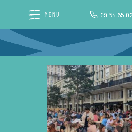
Skip
to
MENU
09.54.65.0
content