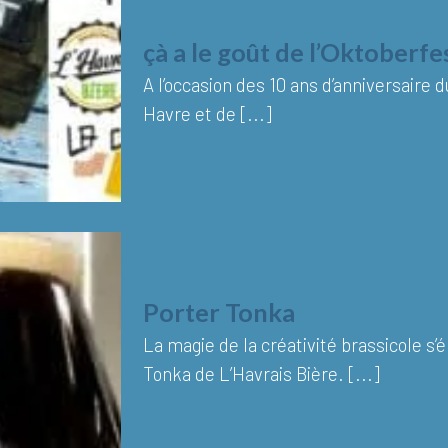
çà a le goût de l’Oktoberf
A l’occasion des 10 ans d’anniversaire 
Havre et de [...]
Porter Tonka
La magie de la créativité brassicole s’
Tonka de L’Havrais Bière. [...]