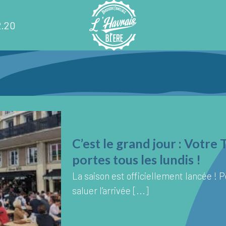
2.20
C’est le grand jour : Votr
portes tous les lundis !
La saison est officiellement lancée ! Po
saluer l’arrivée [...]