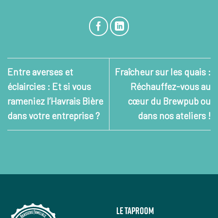
Entre averses et
Fraîcheur sur les quais :
éclaircies : Et si vous
Réchauffez-vous au
rameniez l’Havrais Bière
cœur du Brewpub ou
dans votre entreprise ?
dans nos ateliers !
Le taproom