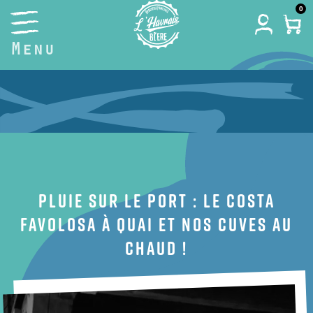
Skip
0
to
Menu
content
Pluie sur le port : Le Costa
Favolosa à quai et nos cuves au
chaud !